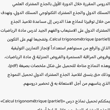
روس المقررة خلال الدورة الأولى بالجذع المشترك العلمي
سلك الدولي والجذع المشترك التكنولوجي المسلك الدولي، ونهدف
خلال توفيرنا لنماذج هذا الدرس إلى مساعدة تلاميذ الجذع
شترك الدولي على الاستيعاب والفهم الجيد لدرس مادة الرياضيات
Calcul trigonométrique (partie1)، وتشجيعا لهم على التكوين
اتي والرفع من مستواهم استعداداً لإنجاز التمارين التوليفية
وض المراقبة المستمرة والفروض المنزلية في مادة الرياضيات،
وهذه النماذج متاحة للتحميل على شكل ملخصات بصيغة (pdf)،
ك حتى يتسنى لتلاميذ الجذع المشترك الدولي تحميل النموذج
ي يناسبهم من أجل الاستعانة به في تحضير دروسهم.
يمكنكم تحميل نماذج درس «Calcul trigonométrique (partie1)»