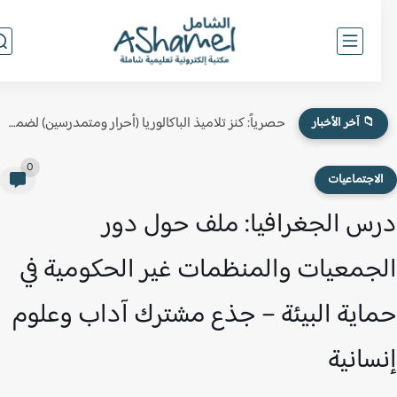
حصرياً: كنز تلاميذ الباكالوريا (أحرار ومتمدرسين) لضمان النقطة الكاملة في...
📁 آخر الأخبار
0
لاجتماعيات
س الجغرافيا: ملف حول دور
جمعيات والمنظمات غير الحكومية في
اية البيئة – جذع مشترك آداب وعلوم
سانية