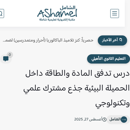
حصرياً: كنز تلاميذ الباكالوريا (أحرار ومتمدرسين) لضمان النقطة الكاملة في...
📁 آخر الأخبار
0
لتعليم الثانوي التأهيلي
س تدفق المادة والطاقة داخل
حميلة البيئية جذع مشترك علمي
كنولوجي
الشامل
أغسطس 27, 2025