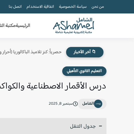
من نحن
سياسة الخصوصية
اتفاقية الاستخدام
اتصل بنا
الرئيسية
مكتبة الت
حصرياً: كنز تلاميذ الباكالوريا (أحرار
📁 آخر الأخبار
التعليم الثانوي التأهيلي
درس الأقمار الاصطناعية والكواكب ل
الشامل
سبتمبر 8, 2025
جدول التنقل