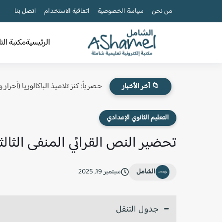
من نحن
سياسة الخصوصية
اتفاقية الاستخدام
اتصل بنا
الرئيسية
مكتبة الت
حصرياً: كنز تلاميذ الباكالوريا (أحرار
📁 آخر الأخبار
التعليم الثانوي الإعدادي
تحضير النص القرائي المنفى الثالثة
الشامل
سبتمبر 19, 2025
جدول التنقل