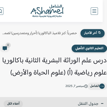
حصرياً: كنز تلاميذ الباكالوريا (أحرار ومتمدرسين) لضمان النقطة الكاملة في...
📁 آخر الأخبار
0
لتعليم الثانوي التأهيلي
س علم الوراثة البشرية الثانية باكالوريا
وم رياضية (أ) (علوم الحياة والأرض)
الشامل
سبتمبر 7, 2025
جدول التنقل