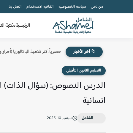
من نحن
سياسة الخصوصية
اتفاقية الاستخدام
اتصل بنا
الرئيسية
مكتبة الت
حصرياً: كنز تلاميذ الباكالوريا (أحرار
📁 آخر الأخبار
التعليم الثانوي التأهيلي
الدرس النصوص: (سؤال الذات) اللغ
انسانية
الشامل
سبتمبر 10, 2025