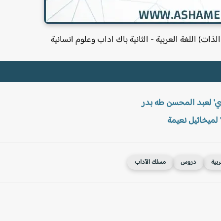
ت) اللغة العربية - الثانية باك اداب وعلوم انسانية
ي' لعبد المحسن طه بدر
لميخائيل نعيمة
ربية
دروس
مسلك الآداب