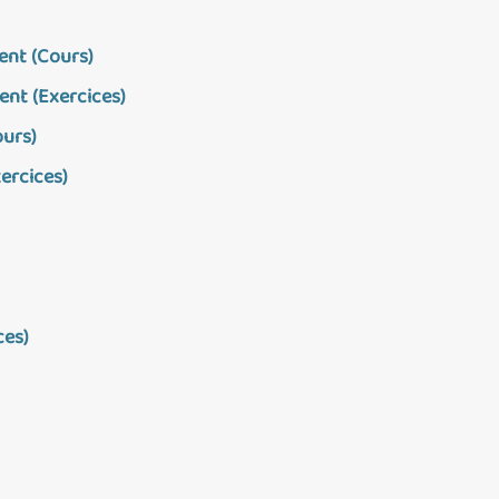
ent (Cours)
ent (Exercices)
ours)
xercices)
ces)