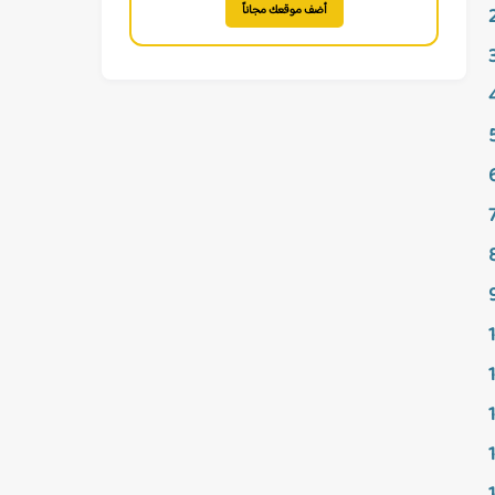
أضف موقعك مجاناً