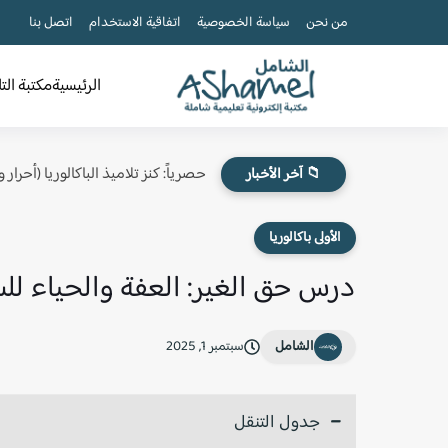
من نحن
سياسة الخصوصية
اتفاقية الاستخدام
اتصل بنا
الرئيسية
مكتبة الت
حصرياً: كنز تلاميذ الباكالوريا (أحرار
📁 آخر الأخبار
الأولى باكالوريا
درس حق الغير: العفة والحياء للسنة
الشامل
سبتمبر 1, 2025
جدول التنقل