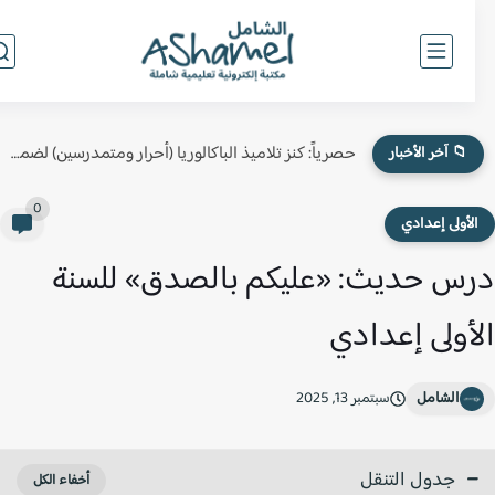
حصرياً: كنز تلاميذ الباكالوريا (أحرار ومتمدرسين) لضمان النقطة الكاملة في...
📁 آخر الأخبار
0
لأولى إعدادي
س حديث: «عليكم بالصدق» للسنة
أولى إعدادي
الشامل
سبتمبر 13, 2025
جدول التنقل