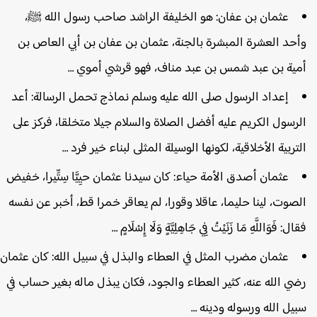
عثمان بن عفان: هو الخليفة الراشد صاحب رسول الله ﷺ،
أحد العشرة المبشرة بالجنة، عثمان بن عفان بن أبي العاص بن
مية بن عبد شمس بن عبد مناف، فهو قرشي أموي …
إعداد الرسول صلى الله عليه وسلم نماذج تحمل الرسالة: أعد
لرسول الكريم عليه أفضل الصلاة والسلام جيلا متخلقا، فركز على
لتربية الأخلاقية، لكونها الوسيلة المثلى لبناء خير فرد …
عثمان أصدق الأمة حياء: كان سيدنا عثمان حيِيَّا سِتِّيرا، خفيض
لصوت، لينا حليما، عاقلا وقورا، لم يعاقر خمرا قط، أخبر عن نفسه
قال: فَوَاللَّهِ مَا زَنَيْتُ فِي جَاهِلِيَّةٍ وَلَا إِسْلَامٍ …
عثمان مضرب المثل في العطاء والبذل في سبيل الله: كان عثمان
ضي الله عنه، كثير العطاء والجود، فكان يبذل ماله بغير حساب في
بيل الله ورسوله ودينه …