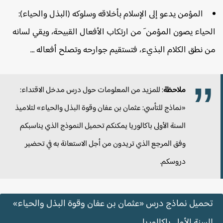
المؤمن يدعو إلى الإسلام بأخلاقه وسلوكه (البذل والحياء):
لحياء يصون المؤمن َ من ارتكاب الأفعال القبيحة، ويقي لسانه
ن نطق الكلام البذيء، فتستقيم جوارحه وتصلح أفعاله …
ملاحظة
: للمزيد من المعلومات حول درس مدخل الاقتداء:
«نماذج للتأسي: عثمان بن عفان وقوة البذل والحياء» لتلاميذ
السنة الأولى باكالوريا يمكنكم تحميل النموذج الذي يناسبكم
وفق المرجع الذي تريدون من أجل الاستعانة به في تحضير
دروسكم.
تحميل نماذج درس «عثمان بن عفان وقوة البذل والحياء»
للسنة الأولى باكالوريا.