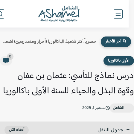
حصرياً: كنز تلاميذ الباكالوريا (أحرار ومتمدرسين) لضمان النقطة الكاملة في...
📁 آخر الأخبار
0
لأولى باكالوريا
س نماذج للتأسي: عثمان بن عفان
وة البذل والحياء للسنة الأولى باكالوريا
الشامل
سبتمبر 1, 2025
جدول التنقل