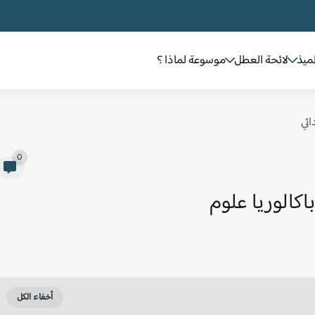
لميذ
لائحة العطل
موسوعة لماذا ؟
ائي
0
اكالوريا علوم