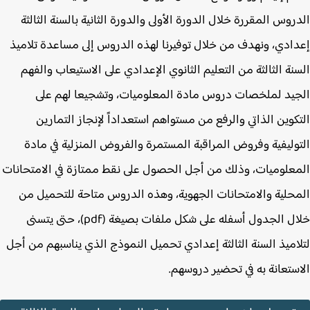
روس المقررة خلال الدورة الأولى والدورة الثانية بالسنة الثالثة
ادي، ونهدف من خلال توفيرنا لهذه الدروس إلى مساعدة تلاميذ
نة الثالثة من التعليم الثانوي الإعدادي على الاستيعاب والفهم
يد لملخصات دروس مادة المعلوميات، وتشجيعا لهم على
كوين الذاتي والرفع من مستواهم استعداداً لإنجاز التمارين
وليفية وفروض المراقبة المستمرة والفروض المنزلية في مادة
علوميات، وذلك من أجل الحصول على نقط ممتازة في الامتحانات
حلية والامتحانات الجهوية، وهذه الدروس متاحة للتحميل من
خلال الجدول أسفله على شكل ملفات بصيغة (pdf)، حتى يتسنى
اميذ السنة الثالثة إعدادي تحميل النموذج الذي يناسبهم من أجل
ستعانة به في تحضير دروسهم.