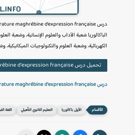
الباكالوريا شعبة الآداب والعلوم الإنسانية، وشعبة العلو
الكهربائية، وشعبة العلوم والتكنولوجيات الميكانيكية، وش
تحميل درس La littérature maghrébine d'expression française - اللغة الفرنسية - الأولى باكالوريا:
درس La littérature maghrébine d'expression française - اللغة الفرنسية - الأولى باكالوريا
الأولى باكالوريا
التعليم الثانوي التأهيلي
اللغة الف