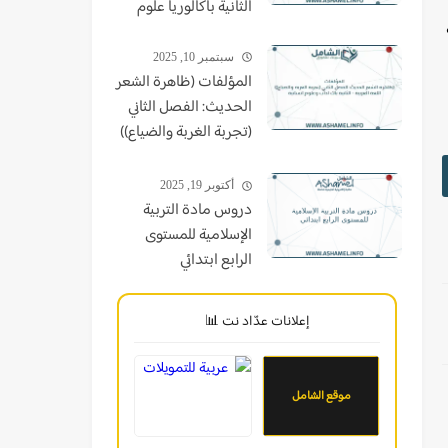
الثانية باكالوريا علوم
سبتمبر 10, 2025
المؤلفات (ظاهرة الشعر
الحديث: الفصل الثاني
(تجربة الغربة والضياع))
اللغة العربية - الثانية
باك اداب وعلوم انسانية
أكتوبر 19, 2025
دروس مادة التربية
الإسلامية للمستوى
الرابع ابتدائي
إعلانات عدّاد نت 📊
موقع الشامل