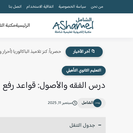
من نحن
سياسة الخصوصية
اتفاقية الاستخدام
اتصل بنا
الرئيسية
مكتبة الت
حصرياً: كنز تلاميذ الباكالوريا (أحرار
📁 آخر الأخبار
التعليم الثانوي التأهيلي
درس الفقه والأصول: قواعد رفع الح
الشامل
سبتمبر 11, 2025
جدول التنقل