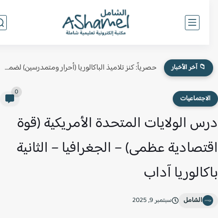
حصرياً: كنز تلاميذ الباكالوريا (أحرار ومتمدرسين) لضمان النقطة الكاملة في...
📁 آخر الأخبار
0
لاجتماعيات
س الولايات المتحدة الأمريكية (قوة
تصادية عظمى) – الجغرافيا – الثانية
كالوريا آداب
الشامل
سبتمبر 9, 2025