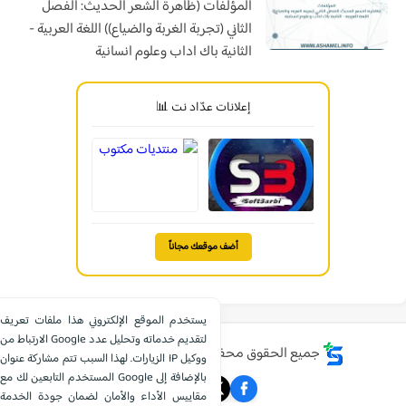
المؤلفات (ظاهرة الشعر الحديث: الفصل
الثاني (تجربة الغربة والضياع)) اللغة العربية -
الثانية باك اداب وعلوم انسانية
إعلانات عدّاد نت 📊
أضف موقعك مجاناً
يستخدم الموقع الإلكتروني هذا ملفات تعريف
الارتباط من Google لتقديم خدماته وتحليل عدد
جميع الحقوق محفوظة ©
موقع الشامل التعليمي
الزيارات. لهذا السبب تتم مشاركة عنوان IP ووكيل
المستخدم التابعين لك مع Google بالإضافة إلى
مقاييس الأداء والأمان لضمان جودة الخدمة