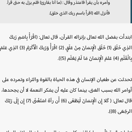
وأمره بأن يقرأ فاعتذر وقال : (ما أنا بقارئ) فلم يزل به حتى قرأ.
فأنزل الله (اقرأ باسم ربك الذي خلق).
أت بفضل الله تعالى بإنزاله القرآن، قال تعالى: (اقْرَأْ بِاسْمِ رَبكَ
الذِي خَلَقَ {1} خَلَقَ الْإِنسَانَ مِنْ عَلَقٍ {2} اقْرَأْ وَرَبكَ الْأَكْرَمُ {3} الذِي عَلمَ
 الْإِنسَانَ مَا لَمْ يَعْلَم {5}).
ثت عن طغيان الإنسان في هذه الحياة بالقوة والثراء وتمرده على
مر الله بسبب الغنى، بينما كان عليه أن يشكر النعمة لا أن يجحدها،
قال تعالى: ( كَلا إِن الْإِنسَانَ لَيَطْغَى {6} أَن رآهُ اسْتَغْنَى {7} إِن إِلَى رَبّكَ
عَى {8}).