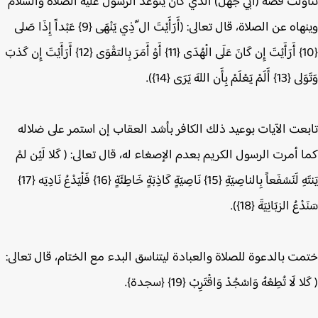
ولت قصة (أبي جهل) الذي كان يتوعد الرسول عليه الصلاة والسلام
وينهاه عن الصلاة، قال تعالى: (أَرَأَيْتَ ال ّذِي يَنْهَى {9} عَبْداً إِذَا صَلى
{10} أَرَأَيْتَ إِن كَانَ عَلَى الْهُدَى {11} أَوْ أَمَرَ بِالتقْوَى {12} أَرَأَيْتَ إِن كَذبَ
عْلَمْ بِأَن اللهَ يَرَى {14}).
عت الآيات بوعيد ذلك الكافر بأشد العقاب إن استمر على ضلاله
 أمرت الرسول الكريم بعدم الإصغاء له، قال تعالى: ( كَلا لَئِن لمْ
يَنتَهِ لَنَسْفَعاً بِالناصِيَةِ {15} نَاصِيَةٍ كَاذِبَةٍ خَاطِئَةٍ {16} فَلْيَدْعُ نَادِيَه {17}
عُ الزبَانِيَةَ {18}).
ت بالدعوة للصلاة والعبادة ليتناسق البدء مع الختام، قال تعالى:
 لَا تُطِعْهُ وَاسْجُدْ وَاقْتَرِبْ {19} {سجدة}.