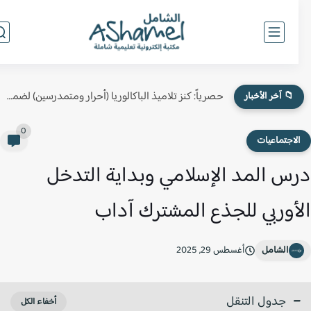
حصرياً: كنز تلاميذ الباكالوريا (أحرار ومتمدرسين) لضمان النقطة الكاملة في...
📁 آخر الأخبار
0
لاجتماعيات
س المد الإسلامي وبداية التدخل
أوربي للجذع المشترك آداب
الشامل
أغسطس 29, 2025
جدول التنقل