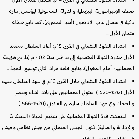
امتداد النفوذ العثماني في القرن 14م: استغل عثمان الأول
عف الإمبراطورية البيزنطية والدولة السلجوقية ليؤسس إمارة
ركية في شمال غرب الأناضول (أسيا الصغرى)، كما تابع خلفاء
ثمان الأول …
امتداد النفوذ العثماني في القرن 15م: أعاد السلطان محمد
الأول حدود الدولة العثمانية إلى ما قبل سنة 1402م (تاريخ هزيمة
لعثمانيين أمام المغول)، وتابع خلفه مراد الثاني توسيع النفوذ …
امتداد النفوذ العثماني خلال القرن 16م: في عهد السلطان سليم
الأول (1512-1520) استولى العثمانيون على بلاد الشام ومصر
الحجاز، وفي عهد السلطان سليمان القانوني (1520-1566) ….
اعتمدت قوة الدولة العثمانية على تنظيم الحياة (العسكرية
الإدارية والمالية): تكون الجيش العثماني من جيش نظامي وجيش
ير نظامي (الجيش النظامي …