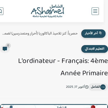
حصرياً: كنز تلاميذ الباكالوريا (أحرار ومتمدرسين) لضمان النقطة الكاملة في...
📁 آخر الأخبار
0
لتعليم الابتدائي
L'ordinateur - Français: 4è
Année Primai
الشامل
أكتوبر 17, 2025